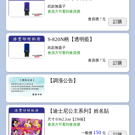
此款無蓋子
會員方可看到會員價
會員價
? 元
訂購
S-820N柄【透明藍】
此款無蓋子
會員方可看到會員價
會員價
? 元
訂購
【調漲公告】
【迪士尼公主系列】姓名貼
尺寸:0.9x2.2cm【256張】
會員方可看到會員價
150
一般價
元
訂購