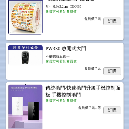
尺寸:0.9x2.2cm【300張】
會員方可看到會員價
會員價
? 元
訂購
PW330 敞開式大門
不搭贈買五送一
會員方可看到會員價
會員價
? 元
訂購
傳統捲門/快速捲門升級手機控制面
板 手機控制捲門
會員方可看到會員價
會員價
? 元...
等
訂購