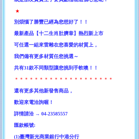
★
別煩惱了勝豐已經為您想好了！！
最新產品【十二生肖肚臍章】熱烈新上市
可任選一組來雷雕在您喜愛的材質上，
我們備有更多材質任您挑選～
共有31款不同類型讓您挑到手軟噢！！
＊
＊＊＊＊＊＊＊＊＊＊＊＊＊＊＊＊＊＊＊
還有更多其他新發售商品，
歡迎來電洽詢喔！
詳情請洽 → 04-23585557
匯款帳號:
(1)臺灣新光商業銀行中港分行