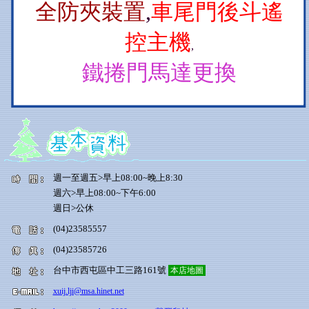
全防夾裝置
,
車尾門後斗遙
控主機
,
鐵捲門馬達更換
週一至週五>早上08:00~晚上8:30
週六>早上08:00~下午6:00
週日>公休
(04)23585557
(04)23585726
台中市西屯區中工三路161號
本店地圖
xuij.lji@msa.hinet.net