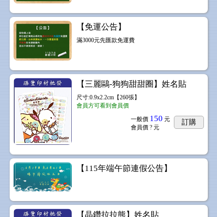
【免運公告】
.49
滿3000元先匯款免運費
【三麗鷗-狗狗甜甜圈】姓名貼
尺寸:0.9x2.2cm【260張】
會員方可看到會員價
150
一般價
元
訂購
會員價
? 元
【115年端午節連假公告】
【晶鑽拉拉熊】姓名貼