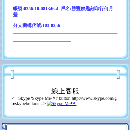
帳號:0356-10-081346-4 戶名:勝豐鎖匙刻印行何月
鶯
分支機構代號:103-0356
線上客服
<-- Skype 'Skype Me™!' button http://www.skype.com/g
o/skypebuttons -->
本印材批發網只接受同業，凡是【刻印行】、【刻印
社】、【鎖匙店】都可以加入會員～
加入會員請【務必填寫店名】才可以加速審核噢！！