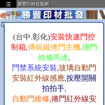
勝豐印材批發網
(台中.彰化)
安裝快速門控
制箱
,
傳統鐵捲門主機
.
捲門
維修馬達
,
門禁系統安裝
,
玻璃自動門
安裝紅外線感應
,
按壓開關
拍拍手
,
自動門維修
,
捲門紅外線安