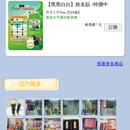
【黑黑白白】姓名貼 -特價中
尺寸:1.3*3cm【165張】
會員方可看到會員價
會員價
? 元
訂購
查看更多商品