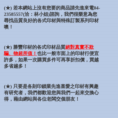
(★)
若本網站上沒有您要的商品請先進來電04-
23585557(洽：林小姐)諮詢，我們很樂意為您
尋找品質良好的各式印材與特殊訂製系列印材
噢！
(★)
勝豐印材的各式印材品質
絕對真實不欺
騙、物超所值！
也比一般市面上的印材行便宜
許多，如果一次購買多件可再享折扣價，買越
多省越多！
(★) 只要是各刻印鎖業先進喜愛之印材有興趣
有研究者，我們都歡迎您與我們一起來交換心
得，藉由網站與各位老闆交個朋友！
...內雕圖案隨機出貨以實品為準
...27