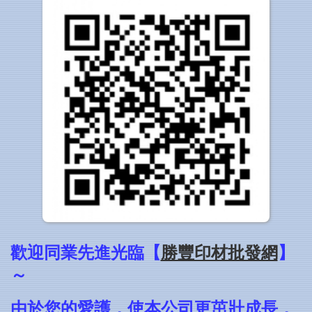
歡迎同業先進光臨
【
勝豐印材批發網
】
～
由於您的愛護，使本公司更茁壯成長，